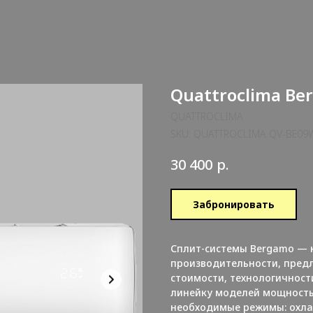
Quattroclima B
QUATTROCLIMA
SKU:
QUATTROCLIMA QV-BE09
р.
30 400
Забронировать
Сплит-системы Bergamo — 
производительности, пред
стоимости, технологичност
линейку моделей мощностью
необходимые режимы: охлаж