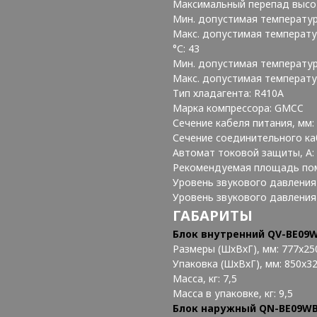
Максимальный перепад высот
Мин. допустимая температур
Макс. допустимая температу
°С: 43
Мин. допустимая температур
Макс. допустимая температу
Тип хладагента: R410A
Марка компрессора: GMCC
Сечение кабеля питания, мм: 
Сечение соединительного кабе
Автомат токовой защиты, A:
Рекомендуемая площадь пом
Уровень звукового давления 
Уровень звукового давления 
ГАБАРИТЫ
Блок внутренний QV-BE09
Размеры (ШхВхГ), мм: 777x25
Упаковка (ШхВхГ), мм: 850x3
Масса, кг: 7,5
Масса в упаковке, кг: 9,5
Блок наружный QN-BE09W