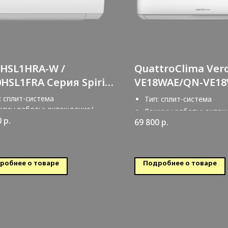
0HSL1HRA-W /
QuattroClima Ver
HSL1FRA Серия Spirit
VE18WAE/QN-VE1
: сплит-система
Тип: сплит-система
имы работы: охлаждение/
Режимы работы: охлаж
грев
0
р.
69 800
р.
обогрев
луживаемая площадь: 20 кв.м.
Обслуживаемая площадь
робнее о товаре
Подробнее о товаре