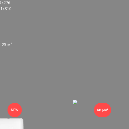
9x276
81x310
т
 25 м²
NEW
Акция*