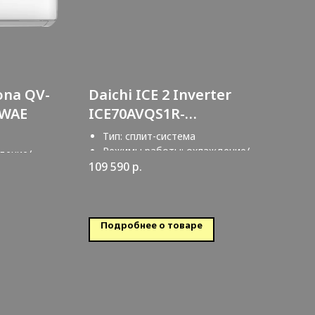
ona QV-
Daichi ICE 2 Inverter
8WAE
ICE70AVQS1R-
2/ICE70FVS1R-2
Тип: сплит-система
Режимы работы: охлаждение/
дение/
обогрев
109 590
р.
Обслуживаемая площадь: 70 кв.м.
: 50 кв.м.
Подробнее о товаре