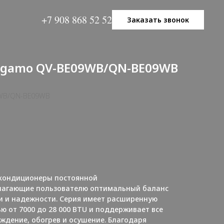
+7 908 868 52 52
Заказать звонок
ergamo QV-BE09WB/QN-BE09WB
WB/QN-BE09WB
кондиционеры постоянной
лагающие пользователю оптимальный баланс
и и надежности. Серия имеет расширенную
 от 7000 до 28 000 BTU и поддерживает все
дение, обогрев и осушение. Благодаря