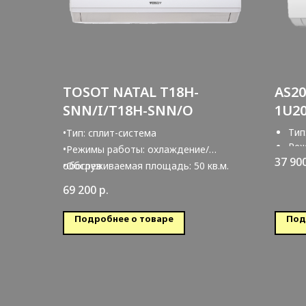
TOSOT NATAL T18H-
AS2
SNN/I/T18H-SNN/O
1U20
DC
Тип
•Тип: сплит-система
Реж
•Режимы работы: охлаждение/
обо
37 90
обогрев
•Обслуживаемая площадь: 50 кв.м.
Обс
69 200
р.
Подробнее о товаре
Под