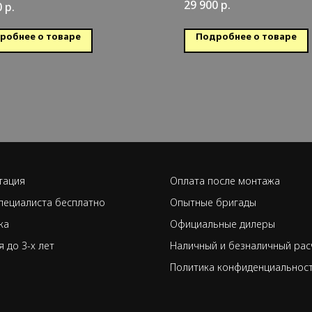
обогрев
29 900
р.
0
р.
грев
Обслуживаемая площадь
луживаемая площадь: 20 кв.м.
робнее о товаре
Подробнее о товаре
тация
Оплата после монтажа
пециалиста бесплатно
Опытные бригады
ка
Официальные дилеры
я до 3-х лет
Наличный и безналичный рас
Политика конфиденциальнос