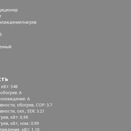
диционер
т
хлаждение/нагрев
й
тенный
сть
кВт: 548
обогрев: A
 охлаждение: A
ности, обогрев, COP: 3.7
ости, охл., EER: 3.21
ев, кВт: 0,99
ев, кВт, ном.: 0.99
аждение, кВт: 1,10