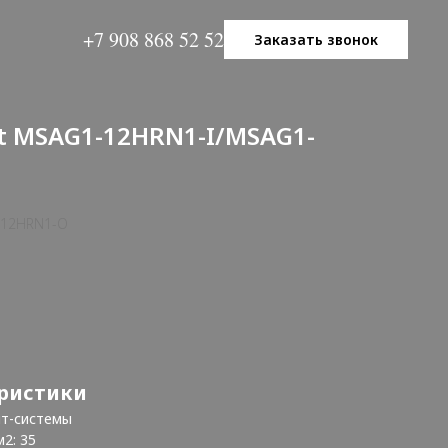
+7 908 868 52 52
Заказать звонок
t MSAG1-12HRN1-I/MSAG1-
-12HRN1-O
ристики
ит-системы
2: 35