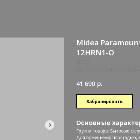
Midea Paramoun
12HRN1-O
MIDEA
SKU:
MSAG1-12HRN1-I/MSAG1
р.
41 690
Забронировать
Основные характе
Группа товара: Бытовые спл
Для помещения площадью, м