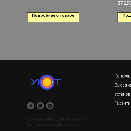
27 29
обо
Обс
Подробнее о товаре
Под
Консуль
Выезд с
Установ
Гаранти
Сайт не является публичной офертой и
носит информационный характер.