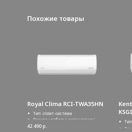
Похожие товары
Royal Clima RCI-TWA35HN
Kent
KSG
Тип: сплит-система
KSR
Режимы работы: охлаждение/
Тип
обогрев
42 490
р.
Реж
Обслуживаемая площадь: 35 кв.м.