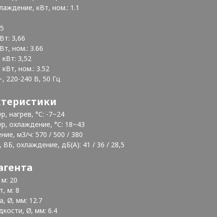
ждение, кВт, ном.: 1.1
 5
т: 3,66
т, ном.: 3.66
кВт: 3,52
Вт, ном.: 3.52
~, 220-240 В, 50 Гц
ктеристики
, нагрев, °C: -7~24
р, охлаждение, °C: 18~43
ие, м3/ч: 570 / 500 / 380
ВБ, охлаждение, дБ(А): 41 / 36 / 28,5
агента
м: 20
, м: 8
 Ø, мм: 12.7
ости, Ø, мм: 6.4