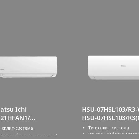
atsu Ichi
HSU-07HSL103/R3-W
I21HFAN1/
HSU-07HSL103/R3(
I21HFAN1
Серия Spirit On-O
Тип: сплит-система
: сплит-система
Режимы работы: охлаж
имы работы: охлаждение/