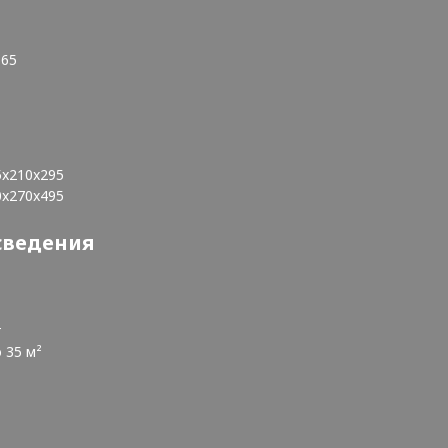
,65
5x210x295
0x270x495
сведения
т
 35 м²