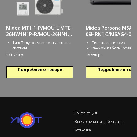
Midea MTI-1-P/MOU-L MTI-
Midea Persona MSAG
36HW1N1P-R/MOU-36HN1-
09HRN1-I/MSAG4-09
LR
Тип: Полупромышленные сплит-
Тип: сплит-система
системы
Режимы работы: охлажд
Режимы работы: охлаждение/
обогрев
131 290
р.
38 890
р.
обогрев
Обслуживаемая площадь
Обслуживаемая площадь: 100
кв.м.
Подробнее о товаре
Подробнее о това
кв.м.
Консультация
Выезд специалиста бесплатно
Установка