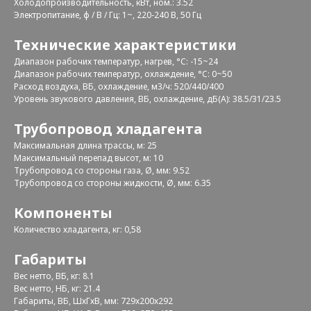
Холодопроизводительность, кВт, ном.: 3.52
Электропитание, ф / В / Гц: 1~, 220-240 В, 50 Гц
Технические характеристики
Диапазон рабочих температур, нагрев, °C: -15~24
Диапазон рабочих температур, охлаждение, °C: 0~50
Расход воздуха, ВБ, охлаждение, м3/ч: 520/440/400
Уровень звукового давления, ВБ, охлаждение, дБ(А): 38.5/31/23.5
Трубопровод хладагента
Максимальная длина трассы, м: 25
Максимальный перепад высот, м: 10
Трубопровод со стороны газа, Ø, мм: 9.52
Трубопровод со стороны жидкости, Ø, мм: 6.35
Компоненты
Количество хладагента, кг: 0,58
Габариты
Вес нетто, ВБ, кг: 8.1
Вес нетто, НБ, кг: 21.4
Габариты, ВБ, ШхГхВ, мм: 729x200x292