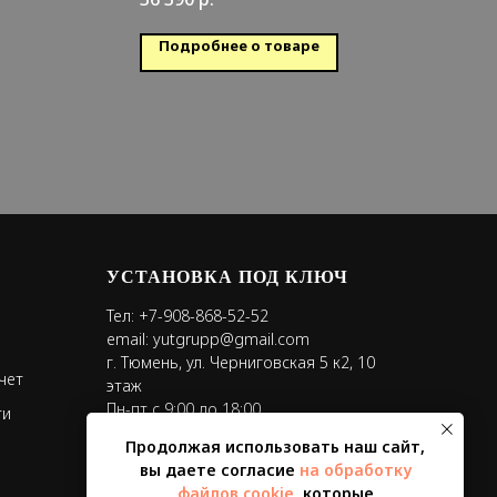
обогрев
: 70 кв.м.
Обслуживаемая площадь: 35 кв.м.
Подробнее о товаре
УСТАНОВКА ПОД КЛЮЧ
Тел:
+7-908-868-52-52
email:
yutgrupp@gmail.com
г. Тюмень, ул. Черниговская 5 к2, 10
чет
этаж
Пн-пт с 9:00 до 18:00
ти
Продолжая использовать наш сайт,
вы даете согласие
на обработку
файлов cookie
, которые