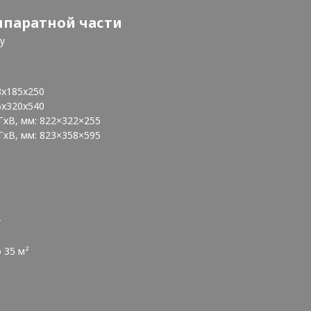
ппаратной части
у
3x185x250
6x320x540
ГхВ, мм: 822×322×255
ГхВ, мм: 823×358×595
т
 35 м²