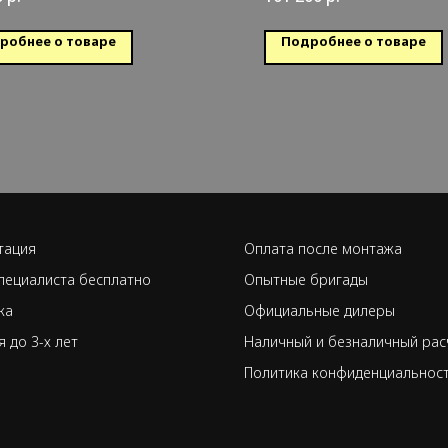
луживаемая площадь: 25 кв.м.
Обслуживаемая площадь
робнее о товаре
Подробнее о товаре
тация
Оплата после монтажа
пециалиста бесплатно
Опытные бригады
ка
Официальные дилеры
я до 3-х лет
Наличный и безналичный рас
Политика конфиденциальнос