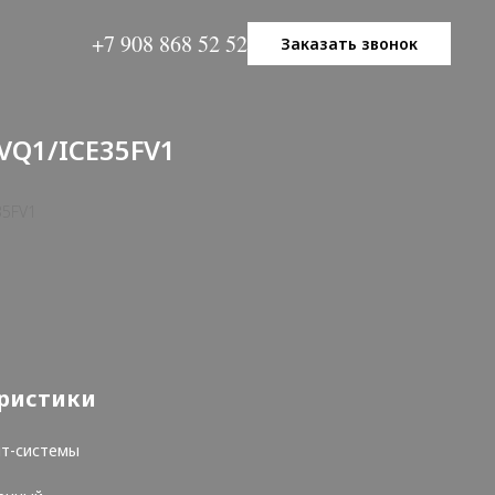
+7 908 868 52 52
Заказать звонок
AVQ1/ICE35FV1
35FV1
ристики
ит-системы