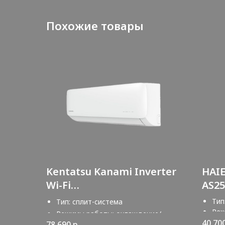
Похожие товары
Kentatsu Kanami Inverter
HAI
Wi-Fi
AS2
KSGA53HZRN1W/KSRA53HZ
Тип
Тип: сплит-система
RN1
Реж
Режимы работы: охлаждение/
обо
40 70
78 690
р.