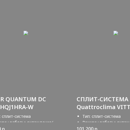
ER QUANTUM DC
СПЛИТ-СИСТЕМА
5HQJ1HRA-W
Quattroclima VIT
QV-VT24WAE/QN-
: сплит-система
Тип: сплит-система
имы работы: охлаждение/
Режимы работы: охлаж
грев
обогрев
0
р.
101 200
р.