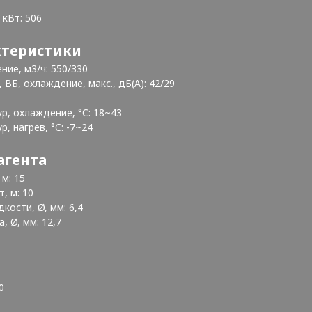
кВт: 506
ктеристики
ние, м3/ч: 550/330
ВБ, охлаждение, макс., дБ(А): 42/29
р, охлаждение, °C: 18~43
, нагрев, °C: -7~24
агента
м: 15
, м: 10
ости, Ø, мм: 6,4
, Ø, мм: 12,7
0