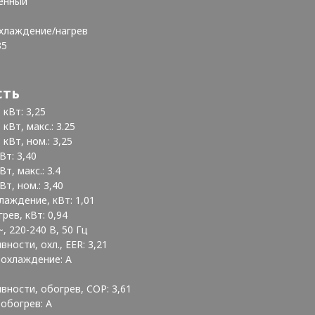
тенный
хлаждение/нагрев
35
сть
кВт: 3,25
Вт, макс.: 3.25
Вт, ном.: 3,25
т: 3,40
, макс.: 3.4
т, ном.: 3,40
аждение, кВт: 1,01
ев, кВт: 0,94
~, 220-240 В, 50 Гц
ости, охл., EER: 3,21
 охлаждение: A
ности, обогрев, COP: 3,61
обогрев: A