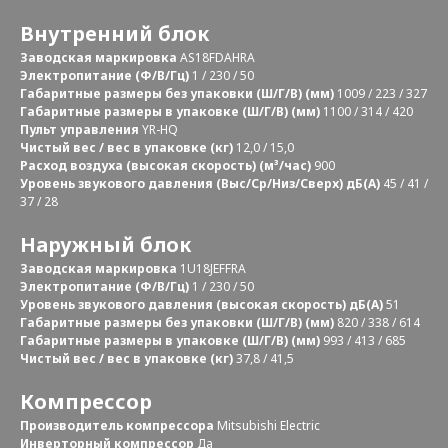
Внутренний блок
Заводская маркировка
AS18FDAHRA
Электропитание (Ф/В/Гц)
1 / 230 / 50
Габаритные размеры без упаковки (Ш/Г/В) (мм)
1009 / 223 / 327
Габаритные размеры в упаковке (Ш/Г/В) (мм)
1100 / 314 / 420
Пульт управления
YR-HQ
Чистый вес / вес в упаковке (кг)
12,0 / 15,0
Расход воздуха (высокая скорость) (м³/час)
900
Уровень звукового давления (Выс/Ср/Низ/Сверх) дБ(А)
45 / 41 /
37 / 28
Наружный блок
Заводская маркировка
1U18JEFFRA
Электропитание (Ф/В/Гц)
1 / 230 / 50
Уровень звукового давления (высокая скорость) дБ(А)
51
Габаритные размеры без упаковки (Ш/Г/В) (мм)
820 / 338 / 614
Габаритные размеры в упаковке (Ш/Г/В) (мм)
993 / 413 / 685
Чистый вес / вес в упаковке (кг)
37,8 / 41,5
Компрессор
Производитель компрессора
Mitsubishi Electric
Инверторный компрессор
Да