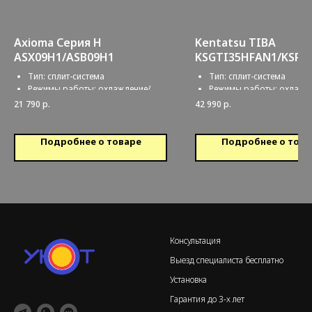
Axioma Серия H
Kentatsu TIBA
ASX09H1/ASB09H1
KSGTI35HFAN1/KSRT
N1
Тип: сплит-система
Тип: сплит-система
Режимы работы: охлаждение/
Режимы работы: охлажд
обогрев
обогрев
21 790
р.
42 990
р.
Обслуживаемая площадь: 25
Обслуживаемая площадь
кв.м.
кв.м.
Подробнее о товаре
Подробнее о това
Консультация
Выезд специалиста бесплатно
Установка
Гарантия до 3-х лет