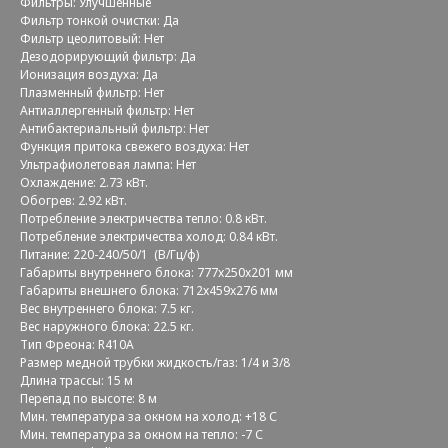
Фильтры: Улучшенные
Фильтр тонкой очистки: Да
Фильтр цеолитовый: Нет
Дезодорирующий фильтр: Да
Ионизация воздуха: Да
Плазменный фильтр: Нет
Антиаллергенный фильтр: Нет
Антибактериальный фильтр: Нет
Функция притока свежего воздуха: Нет
Ультрафиолетовая лампа: Нет
Охлаждение: 2.73 кВт.
Обогрев: 2.92 кВт.
Потребление электричества тепло: 0.8 кВт.
Потребление электричества холод: 0.84 кВт.
Питание: 220-240/50/1 (В/Гц/ф)
Габариты внутреннего блока: 777x250x201 мм
Габариты внешнего блока: 712x459x276 мм
Вес внутреннего блока: 7.5 кг.
Вес наружного блока: 22.5 кг.
Тип Фреона: R410A
Размер медной трубки жидкость/газ: 1/4 и 3/8
Длина трассы: 15 м
Перепад по высоте: 8 м
Мин. температура за окном на холод: +18 С
Мин. температура за окном на тепло: -7 С