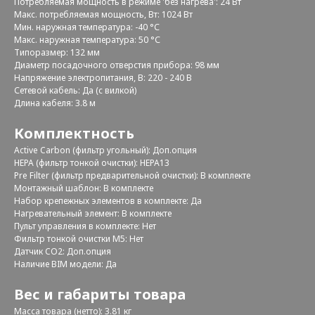
Потребляемая мощность в режиме 'без нагрева': 24 Вт
Макс. потребляемая мощность, Вт: 1024 Вт
Мин. наружная температура: -40 °С
Макс. наружная температура: 50 °С
Типоразмер: 132 мм
Диаметр посадочного отверстия прибора: 98 мм
Напряжение электропитания, В: 220 - 240 В
Сетевой кабель: Да (с вилкой)
Длина кабеля: 3.8 м
Комплектность
Active Carbon (фильтр угольный): Доп.опция
HEPA (фильтр тонкой очистки): HEPA13
Pre Filter (фильтр предварительной очистки): В комплекте
Монтажный шаблон: В комплекте
Набор крепежных элементов в комплекте: Да
Нагревательный элемент: В комплекте
Пульт управления в комплекте: Нет
Фильтр тонкой очистки М5: Нет
Датчик CO2: Доп.опция
Наличие BIM модели: Да
Вес и габариты товара
Масса товара (нетто): 3.81 кг