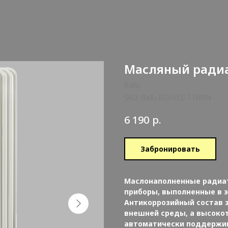
Масляный радиа
Ballu
SKU:
Ballu BOH/CL-11WRN
р.
6 190
Забронировать
Маслонаполненные радиат
приборы, выполненные в 
Антикоррозийный состав 
внешней среды, а высоко
автоматически поддержив