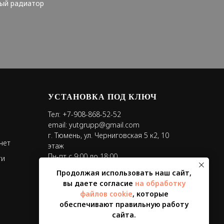
ный радиатор
УСТАНОВКА ПОД КЛЮЧ
Тел:
+7-908-868-52-52
email:
yutgrupp@gmail.com
г. Тюмень, ул. Черниговская 5 к2, 10
чет
этаж
Пн-пт с 9:00 до 18:00
ти
Продолжая использовать наш сайт,
вы даете согласие
на обработку
файлов cookie
, которые
обеспечивают правильную работу
сайта.