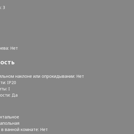
: 3
рева: Нет
ность
ильном наклоне или опрокидывании: Нет
ти: IP20
ты: I
ости: Да
онтальное
 Напольная
в ванной комнате: Нет