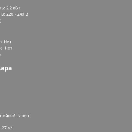
ь: 2.2 кВт
В: 220 - 240 В
й)
р: Нет
те: Нет
ь
вара
нтийный талон
 27 м²