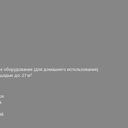
ое оборудование (для домашнего использования)
щадью до: 27 м²
кое
Да
кий