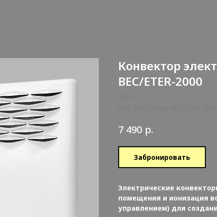
Конвектор элект
BEC/ETER-2000
Ballu
SKU:
Ballu Ettore BEC/ETER-200
р.
7 490
Забронировать
Электрические конвектор
помещения и ионизация во
управлением) для создан