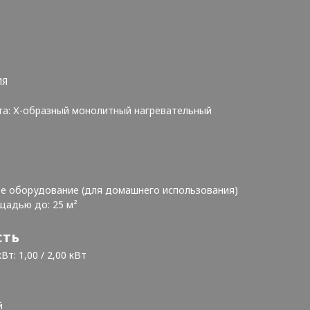
ИЯ
та: Х-образный монолитный нагревательный
ое оборудование (для домашнего использования)
щадью до: 25 м²
сть
т: 1,00 / 2,00 кВт
ый