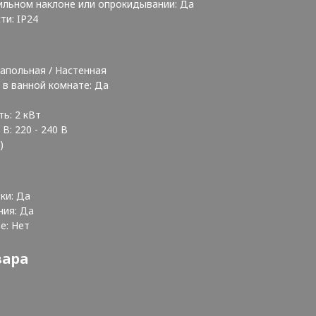
ильном наклоне или опрокидывании: Да
ти: IP24
Напольная / Настенная
 в ванной комнате: Да
ь: 2 кВт
В: 220 - 240 В
й)
ки: Да
ния: Да
те: Нет
вара