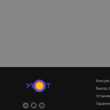
Консуль
Выезд с
Установ
Гаранти