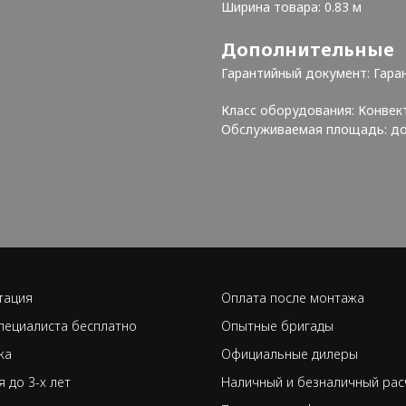
Ширина товара: 0.83 м
Дополнительные
Гарантийный документ: Гара
Класс оборудования: Конвек
Обслуживаемая площадь: до
тация
Оплата после монтажа
пециалиста бесплатно
Опытные бригады
ка
Официальные дилеры
я до 3-х лет
Наличный и безналичный рас