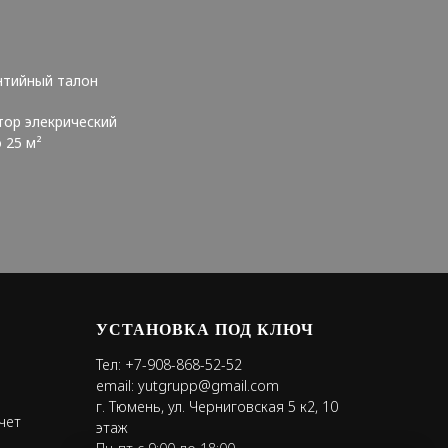
нтийный талон
тор элекрический
 25 м²
УСТАНОВКА ПОД КЛЮЧ
Тел:
+7-908-868-52-52
email:
yutgrupp@gmail.com
г. Тюмень, ул. Черниговская 5 к2, 10
чет
этаж