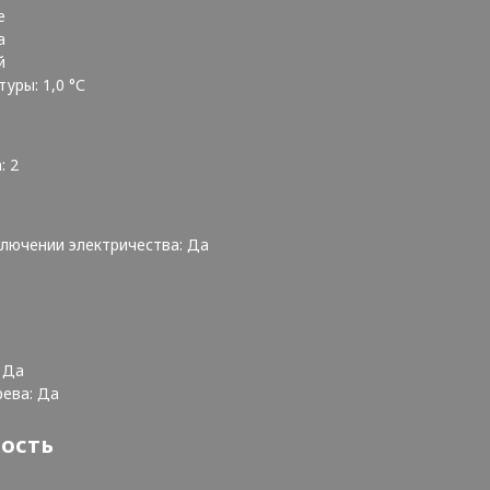
ое
Да
ый
уры: 1,0 °С
: 2
ключении электричества: Да
: Да
рева: Да
ность