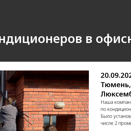
ндиционеров в офис
20.09.20
Тюмень,
Люксемб
Наша компан
по кондицион
Было установ
числе 2 про