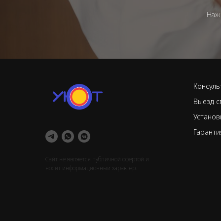
Наж
Консуль
Выезд с
Установ
Гаранти
Сайт не является публичной офертой и
носит информационный характер.