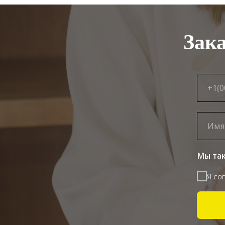
Зак
Мы так
Я со